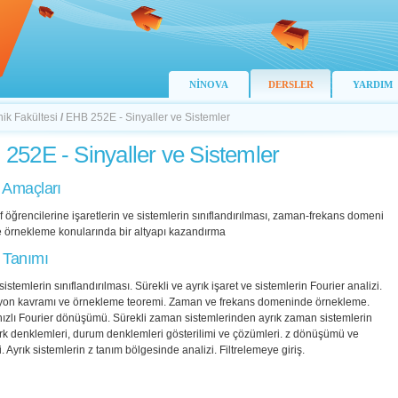
NİNOVA
DERSLER
YARDIM
nik Fakültesi
/
EHB 252E - Sinyaller ve Sistemler
252E - Sinyaller ve Sistemler
 Amaçları
nıf öğrencilerine işaretlerin ve sistemlerin sınıflandırılması, zaman-frekans domeni
e örnekleme konularında bir altyapı kazandırma
 Tanımı
sistemlerin sınıflandırılması. Sürekli ve ayrık işaret ve sistemlerin Fourier analizi.
on kavramı ve örnekleme teoremi. Zaman ve frekans domeninde örnekleme.
hızlı Fourier dönüşümü. Sürekli zaman sistemlerinden ayrık zaman sistemlerin
rk denklemleri, durum denklemleri gösterilimi ve çözümleri. z dönüşümü ve
ri. Ayrık sistemlerin z tanım bölgesinde analizi. Filtrelemeye giriş.