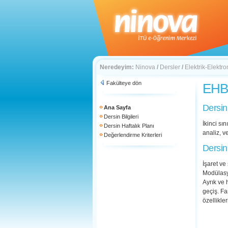
Neredeyim:
Ninova
/
Dersler
/
Elektrik-Elektro
Fakülteye dön
EHB 
Dersin
Ana Sayfa
Dersin Bilgileri
İkinci sı
Dersin Haftalık Planı
analiz, v
Değerlendirme Kriterleri
Dersin
İşaret ve 
Modülasy
Ayrık ve 
geçiş. Fa
özellikle