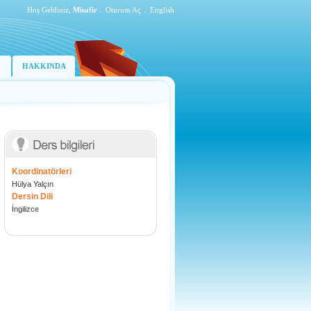
Hoş Geldiniz,
Misafir
.
Oturum Aç
.
English
HAKKINDA
Koordinatörleri
Hülya Yalçın
Dersin Dili
İngilizce