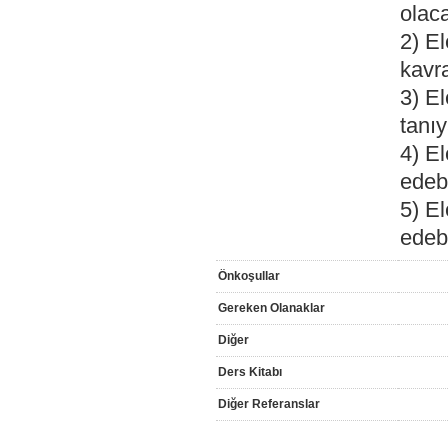
olac
2) El
kavr
3) E
tanıy
4) E
edeb
5) E
edeb
Önkoşullar
Gereken Olanaklar
Diğer
Ders Kitabı
Diğer Referanslar