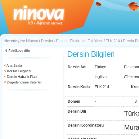
Neredeyim:
Ninova
/
Dersler
/
Elektrik-Elektronik Fakültesi
/
ELK 214
/
Dersin Bil
Fakülteye dön
Dersin Bilgileri
Ana Sayfa
Dersin Adı
Türkçe
Elektro
Dersin Bilgileri
Dersin Haftalık Planı
İngilizce
Electrom
Değerlendirme Kriterleri
Dersin Kodu
ELK 214
Kred
Dönem
-
3
Dersin Dili
Türk
Dersin Koordinatörü
Mura