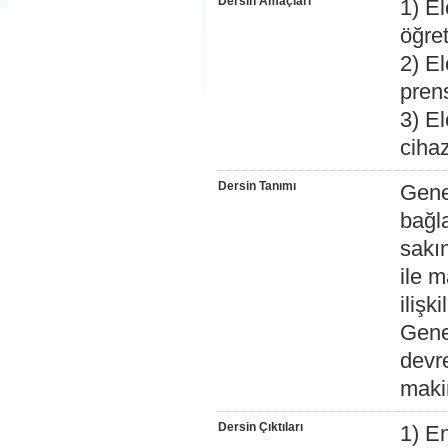
Dersin Amaçları
1) E
öğre
2) E
prens
3) E
cihaz
Dersin Tanımı
Genel
bağla
sakı
ile m
ilişk
Genel
devre
maki
Dersin Çıktıları
1) En