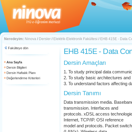
Neredeyim:
Ninova
/
Dersler
/
Elektrik-Elektronik Fakültesi
/
EHB 415E - Data C
Fakülteye dön
EHB 415E - Data Co
Dersin Amaçları
Ana Sayfa
Dersin Bilgileri
1. To study principal data communi
Dersin Haftalık Planı
2. To study basic architectures and
Değerlendirme Kriterleri
3. To understand factors affecting d
Dersin Tanımı
Data transmission media. Baseband
transmission. Interfaces and
protocols. xDSL access technologie
Internet, TCP/IP. OSI reference
model and protocols. Packet switc
(LAN’s). Wireless data