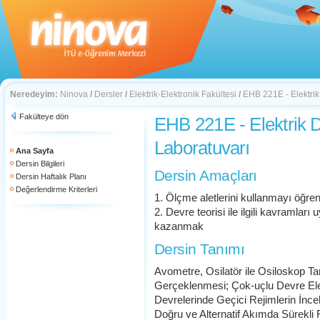
Neredeyim:
Ninova
/
Dersler
/
Elektrik-Elektronik Fakültesi
/
EHB 221E - Elektrik
Fakülteye dön
EHB 221E - Elektrik 
Laboratuvarı
Ana Sayfa
Dersin Bilgileri
Dersin Amaçları
Dersin Haftalık Planı
Değerlendirme Kriterleri
1. Ölçme aletlerini kullanmayı öğr
2. Devre teorisi ile ilgili kavramlar
kazanmak
Dersin Tanımı
Avometre, Osilatör ile Osiloskop Tan
Gerçeklenmesi; Çok-uçlu Devre E
Devrelerinde Geçici Rejimlerin İnce
Doğru ve Alternatif Akımda Sürekli 