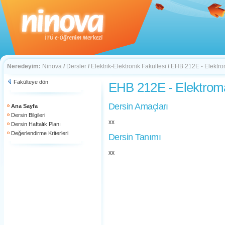
Neredeyim:
Ninova
/
Dersler
/
Elektrik-Elektronik Fakültesi
/
EHB 212E - Elektrom
Fakülteye dön
EHB 212E - Elektroma
Dersin Amaçları
Ana Sayfa
Dersin Bilgileri
xx
Dersin Haftalık Planı
Değerlendirme Kriterleri
Dersin Tanımı
xx