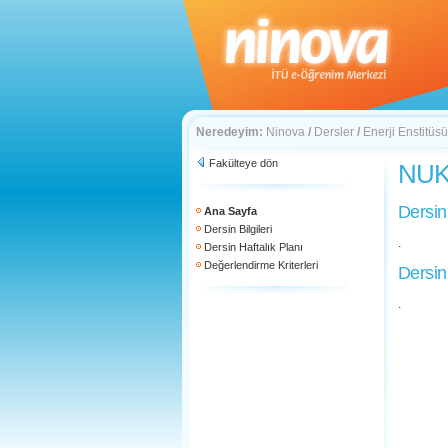
Neredeyim:
Ninova
/
Dersler
/
Enerji Enstitüsü
Fakülteye dön
NUK 
Dersin
Ana Sayfa
Dersin Bilgileri
.
Dersin Haftalık Planı
Değerlendirme Kriterleri
Dersin
.