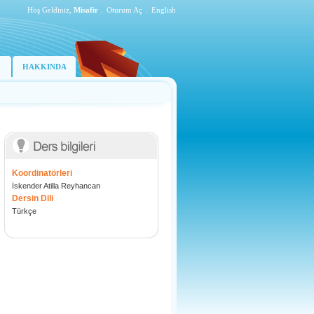
Hoş Geldiniz,
Misafir
.
Oturum Aç
.
English
HAKKINDA
Koordinatörleri
İskender Atilla Reyhancan
Dersin Dili
Türkçe