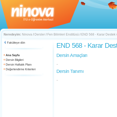
Neredeyim:
Ninova
/
Dersler
/
Fen Bilimleri Enstitüsü
/
END 568 - Karar Destek v
Fakülteye dön
END 568 - Karar Dest
Dersin Amaçları
Ana Sayfa
Dersin Bilgileri
..
Dersin Haftalık Planı
Değerlendirme Kriterleri
Dersin Tanımı
..