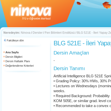
Neredeyim:
Ninova
/
Dersler
/
Fen Bilimleri Enstitüsü
/
BLG 521E - İleri Yapay Z
Fakülteye dön
BLG 521E - İleri Yap
Dersin Amaçları
Ana Sayfa
Dersin Bilgileri
-
Dersin Haftalık Planı
Değerlendirme Kriterleri
Dersin Tanımı
Artificial Intelligence BLG 521E Spr
• Grading Policy: 30% HWs, 30% Pro
• Lectures on Wednesdays (morning
weeks.
• Required Background: Probabilit
KOM 505E, or similar grad. level co
• Recommended to take a convex op