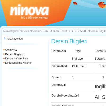
Neredeyim:
Ninova
/
Dersler
/
Fen Bilimleri Enstitüsü
/
DEP 514E
/
Dersin Bilgile
Fakülteye dön
Dersin Bilgileri
Ana Sayfa
Dersin Adı
Türkçe
Sismik Te
Dersin Bilgileri
Dersin Haftalık Planı
İngilizce
Seismic
Değerlendirme Kriterleri
Dersin Kodu
DEP 514E
Kred
Dönem
1
3
Dersin Dili
İngil
Dersin Koordinatörü
Ali S