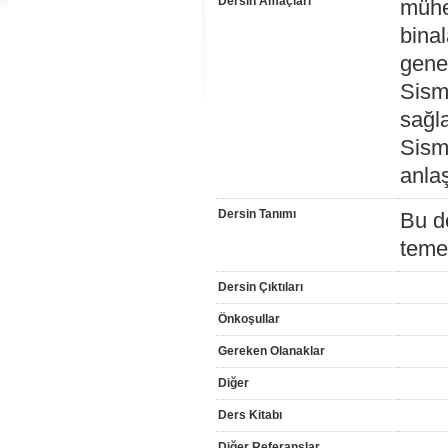
Dersin Amaçları
mühe
binal
gene
Sism
sağl
Sismi
anla
Dersin Tanımı
Bu de
temel
Dersin Çıktıları
Önkoşullar
Gereken Olanaklar
Diğer
Ders Kitabı
Diğer Referanslar