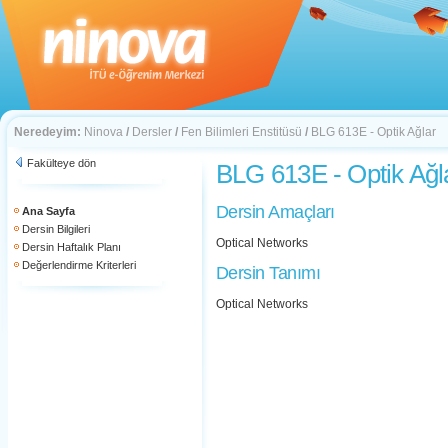
Neredeyim:
Ninova
/
Dersler
/
Fen Bilimleri Enstitüsü
/
BLG 613E - Optik Ağlar
Fakülteye dön
BLG 613E - Optik Ağl
Dersin Amaçları
Ana Sayfa
Dersin Bilgileri
Optical Networks
Dersin Haftalık Planı
Değerlendirme Kriterleri
Dersin Tanımı
Optical Networks