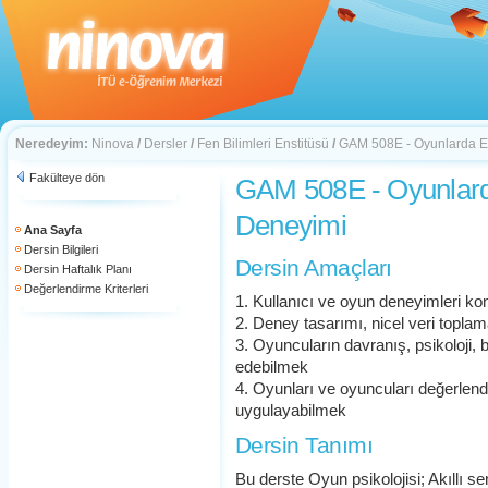
Neredeyim:
Ninova
/
Dersler
/
Fen Bilimleri Enstitüsü
/
GAM 508E - Oyunlarda Et
Fakülteye dön
GAM 508E - Oyunlarda
Deneyimi
Ana Sayfa
Dersin Bilgileri
Dersin Amaçları
Dersin Haftalık Planı
Değerlendirme Kriterleri
1. Kullanıcı ve oyun deneyimleri ko
2. Deney tasarımı, nicel veri topla
3. Oyuncuların davranış, psikoloji, b
edebilmek
4. Oyunları ve oyuncuları değerlendi
uygulayabilmek
Dersin Tanımı
Bu derste Oyun psikolojisi; Akıllı 