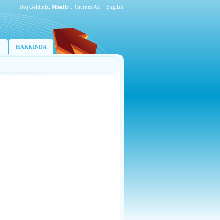
Hoş Geldiniz,
Misafir
.
Oturum Aç
.
English
HAKKINDA