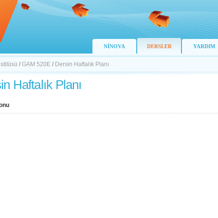
NİNOVA
DERSLER
YARDIM
stitüsü
/
GAM 520E
/
Dersin Haftalık Planı
in Haftalık Planı
onu