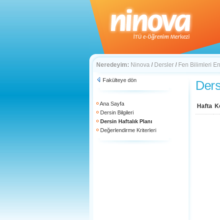
Neredeyim:
Ninova
/
Dersler
/
Fen Bilimleri En
Fakülteye dön
Ders
Ana Sayfa
Hafta
K
Dersin Bilgileri
Dersin Haftalık Planı
Değerlendirme Kriterleri