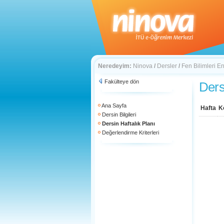
Neredeyim:
Ninova
/
Dersler
/
Fen Bilimleri En
Fakülteye dön
Ders
Ana Sayfa
Hafta
K
Dersin Bilgileri
Dersin Haftalık Planı
Değerlendirme Kriterleri