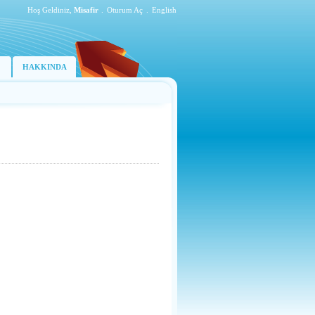
Hoş Geldiniz,
Misafir
.
Oturum Aç
.
English
HAKKINDA