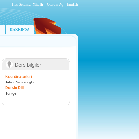
Hoş Geldiniz,
Misafir
.
Oturum Aç
.
English
HAKKINDA
Koordinatörleri
Tahsin Yomralıoğlu
Dersin Dili
Türkçe