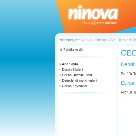
Neredeyim:
Ninova
/
Dersler
/
Fen Bilimleri En
Fakülteye dön
GEO
Dersin
Ana Sayfa
Dersin Bilgileri
Prof Dr T
Dersin Haftalık Planı
Değerlendirme Kriterleri
Dersin
Dersin Kaynakları
Prof Dr T