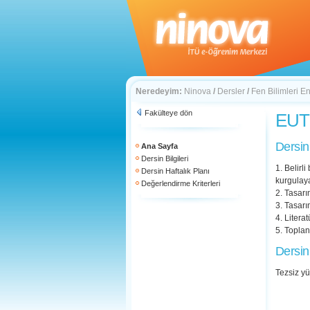
Neredeyim:
Ninova
/
Dersler
/
Fen Bilimleri En
Fakülteye dön
EUT 
Dersin
Ana Sayfa
Dersin Bilgileri
1. Belirl
Dersin Haftalık Planı
kurgulay
Değerlendirme Kriterleri
2. Tasarı
3. Tasarı
4. Litera
5. Topla
Dersin
Tezsiz yü