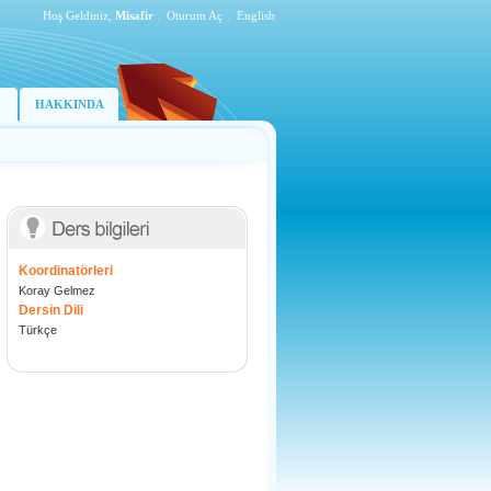
Hoş Geldiniz,
Misafir
.
Oturum Aç
.
English
HAKKINDA
Koordinatörleri
Koray Gelmez
Dersin Dili
Türkçe