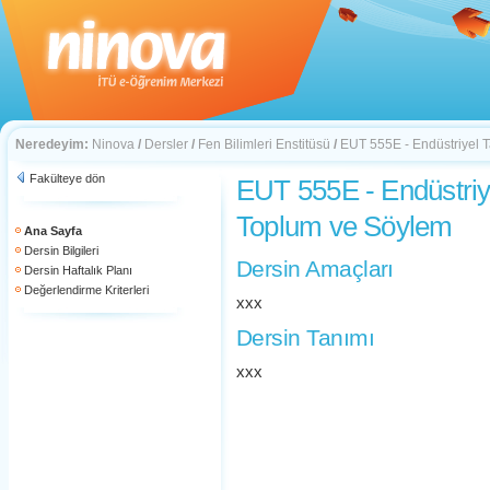
Neredeyim:
Ninova
/
Dersler
/
Fen Bilimleri Enstitüsü
/
EUT 555E - Endüstriyel 
Fakülteye dön
EUT 555E - Endüstriy
Toplum ve Söylem
Ana Sayfa
Dersin Bilgileri
Dersin Amaçları
Dersin Haftalık Planı
Değerlendirme Kriterleri
xxx
Dersin Tanımı
xxx