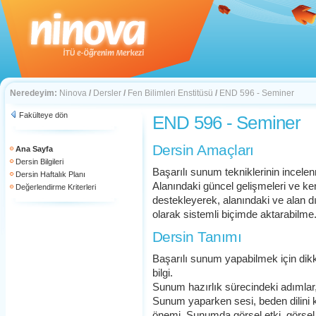
Neredeyim:
Ninova
/
Dersler
/
Fen Bilimleri Enstitüsü
/
END 596 - Seminer
Fakülteye dön
END 596 - Seminer
Dersin Amaçları
Ana Sayfa
Dersin Bilgileri
Başarılı sunum tekniklerinin incele
Dersin Haftalık Planı
Alanındaki güncel gelişmeleri ve kendi
Değerlendirme Kriterleri
destekleyerek, alanındaki ve alan dı
olarak sistemli biçimde aktarabilme
Dersin Tanımı
Başarılı sunum yapabilmek için dik
bilgi.
Sunum hazırlık sürecindeki adımlar
Sunum yaparken sesi, beden dilin
önemi. Sunumda görsel etki, görsel 