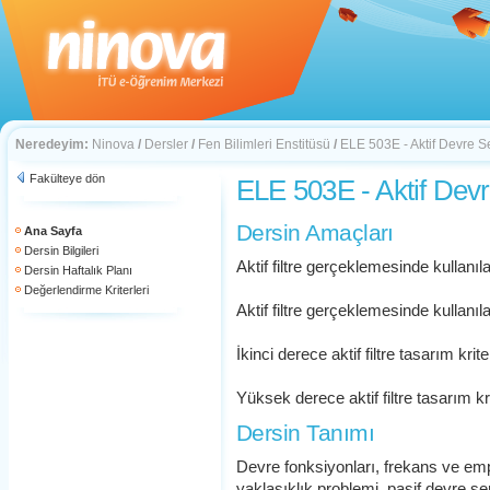
Neredeyim:
Ninova
/
Dersler
/
Fen Bilimleri Enstitüsü
/
ELE 503E - Aktif Devre S
Fakülteye dön
ELE 503E - Aktif Devr
Dersin Amaçları
Ana Sayfa
Dersin Bilgileri
Aktif filtre gerçeklemesinde kullanıl
Dersin Haftalık Planı
Değerlendirme Kriterleri
Aktif filtre gerçeklemesinde kullanıl
İkinci derece aktif filtre tasarım krite
Yüksek derece aktif filtre tasarım kri
Dersin Tanımı
Devre fonksiyonları, frekans ve em
yaklaşıklık problemi, pasif devre se