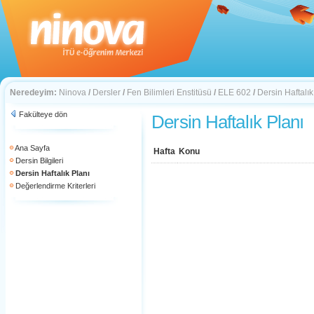
Neredeyim:
Ninova
/
Dersler
/
Fen Bilimleri Enstitüsü
/
ELE 602
/
Dersin Haftalık
Fakülteye dön
Dersin Haftalık Planı
Ana Sayfa
Hafta
Konu
Dersin Bilgileri
Dersin Haftalık Planı
Değerlendirme Kriterleri