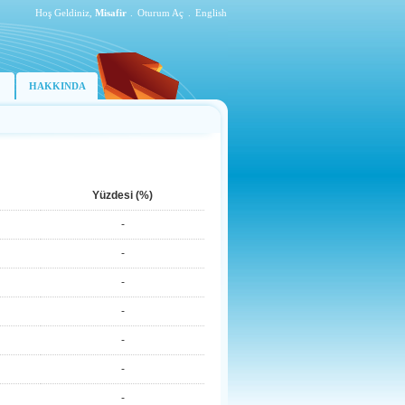
Hoş Geldiniz,
Misafir
.
Oturum Aç
.
English
HAKKINDA
Yüzdesi (%)
-
-
-
-
-
-
-