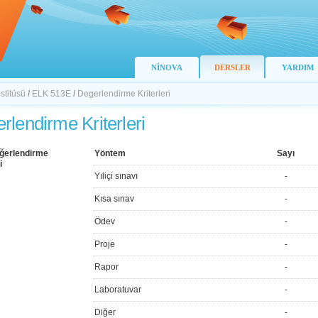
NİNOVA
DERSLER
YARDIM
stitüsü
/
ELK 513E
/
Degerlendirme Kriterleri
rlendirme Kriterleri
ğerlendirme
Yöntem
Sayı
i
Yıliçi sınavı
-
Kısa sınav
-
Ödev
-
Proje
-
Rapor
-
Laboratuvar
-
Diğer
-