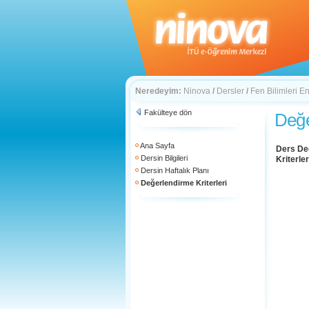
Neredeyim:
Ninova
/
Dersler
/
Fen Bilimleri En
Fakülteye dön
Değe
Ana Sayfa
Ders De
Dersin Bilgileri
Kriterler
Dersin Haftalık Planı
Değerlendirme Kriterleri