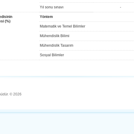
Yıl sonu sınavı
-
disinin
Yöntem
si (%)
Matematik ve Temel Bilimler
Mühendislik Bilimi
Mühendislik Tasarım
Sosyal Bilimler
ünüdür. © 2026