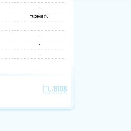
-
Yüzdesi (%)
-
-
-
-