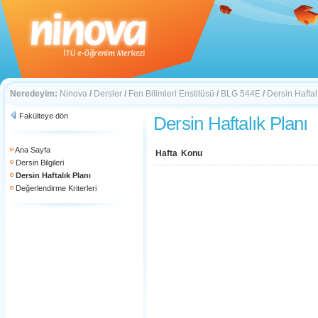
Neredeyim:
Ninova
/
Dersler
/
Fen Bilimleri Enstitüsü
/
BLG 544E
/
Dersin Haftal
Fakülteye dön
Dersin Haftalık Planı
Ana Sayfa
Hafta
Konu
Dersin Bilgileri
Dersin Haftalık Planı
Değerlendirme Kriterleri