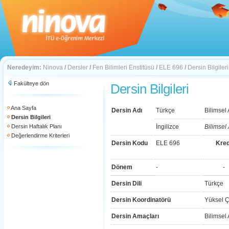
Neredeyim:
Ninova
/
Dersler
/
Fen Bilimleri Enstitüsü
/
ELE 696
/
Dersin Bilgileri
Fakülteye dön
Dersin Bilgileri
Ana Sayfa
Dersin Adı
Türkçe
Bilimsel
Dersin Bilgileri
Dersin Haftalık Planı
İngilizce
Bilimsel
Değerlendirme Kriterleri
Dersin Kodu
ELE 696
Kred
Dönem
-
-
Dersin Dili
Türkçe
Dersin Koordinatörü
Yüksel Ç
Dersin Amaçları
Bilimsel