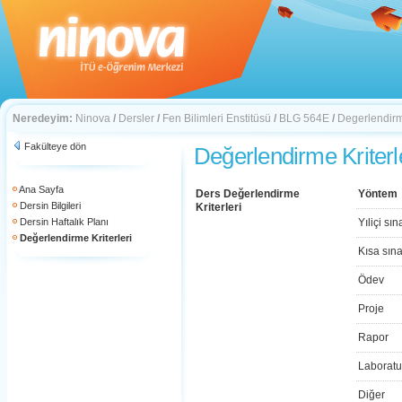
Neredeyim:
Ninova
/
Dersler
/
Fen Bilimleri Enstitüsü
/
BLG 564E
/
Degerlendirme
Fakülteye dön
Değerlendirme Kriterl
Ana Sayfa
Ders Değerlendirme
Yöntem
Dersin Bilgileri
Kriterleri
Dersin Haftalık Planı
Yıliçi sın
Değerlendirme Kriterleri
Kısa sın
Ödev
Proje
Rapor
Laboratu
Diğer