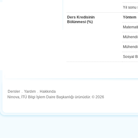
Yıl sonu 
Ders Kredisinin
Yöntem
Bölünmesi (%)
Matemati
Mühendis
Mühendis
Sosyal Bi
Dersler
.
Yardım
.
Hakkında
Ninova, İTÜ Bilgi İşlem Daire Başkanlığı ürünüdür. © 2026