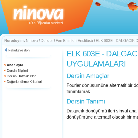
Neredeyim:
Ninova
/
Dersler
/
Fen Bilimleri Enstitüsü
/
ELK 603E - DALGACIK
Fakülteye dön
ELK 603E - DALGA
UYGULAMALARI
Ana Sayfa
Dersin Bilgileri
Dersin Amaçları
Dersin Haftalık Planı
Değerlendirme Kriterleri
Fourier dönüşümüne alternatif bir
tanımlamak
Dersin Tanımı
Dalgacık dönüşümü ileri sinyal ana
dönüşümüne alternatif olacak bir 