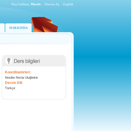
Hoş Geldiniz,
Misafir
.
Oturum Aç
.
English
HAKKINDA
Koordinatörleri
Nesibe Necla Uluğtekin
Dersin Dili
Türkçe