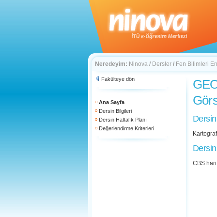
Neredeyim:
Ninova
/
Dersler
/
Fen Bilimleri En
Fakülteye dön
GEO 
Görs
Ana Sayfa
Dersin Bilgileri
Dersin
Dersin Haftalık Planı
Değerlendirme Kriterleri
Kartograf
Dersin
CBS harit