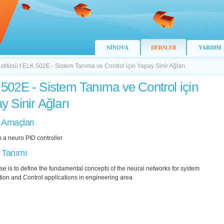
NİNOVA
DERSLER
YARDIM
stitüsü
/
ELK 502E - Sistem Tanıma ve Control için Yapay Sinir Ağları
502E - Sistem Tanıma ve Control için
y Sinir Ağları
 Amaçları
 a neuro PID controller
 Tanımı
se is to define the fundamental concepts of the neural networks for system
ation and Control applications in engineering area