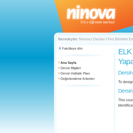
Neredeyim:
Ninova
/
Dersler
/
Fen Bilimleri En
Fakülteye dön
ELK 
Yapa
Ana Sayfa
Dersin Bilgileri
Dersin
Dersin Haftalık Planı
Değerlendirme Kriterleri
To design
Dersin
This cour
Identific