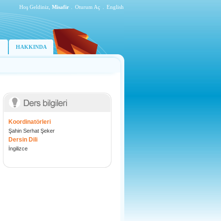
Hoş Geldiniz,
Misafir
.
Oturum Aç
.
English
HAKKINDA
Koordinatörleri
Şahin Serhat Şeker
Dersin Dili
İngilizce