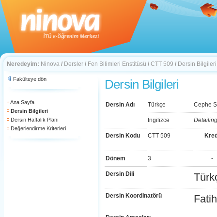
Neredeyim:
Ninova
/
Dersler
/
Fen Bilimleri Enstitüsü
/
CTT 509
/
Dersin Bilgileri
Fakülteye dön
Dersin Bilgileri
Ana Sayfa
Dersin Adı
Türkçe
Cephe Si
Dersin Bilgileri
Dersin Haftalık Planı
İngilizce
Detailin
Değerlendirme Kriterleri
Dersin Kodu
CTT 509
Kred
Dönem
3
-
Dersin Dili
Türk
Dersin Koordinatörü
Fati