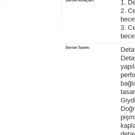
Dersin Amaçları
1. De
2. Ce
bece
3. Ce
bece
Dersin Tanımı
Detay
Deta
yapıl
perf
bağla
tasar
Giydi
Doğr
pişm
kapla
detay