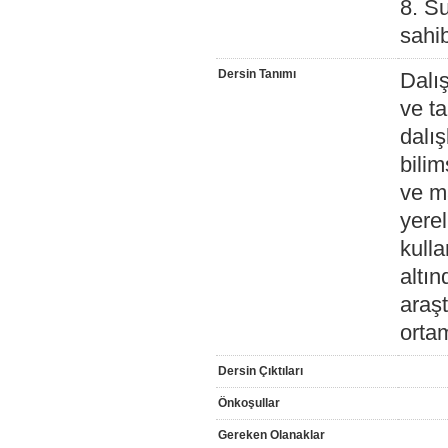
8. Su
sahi
Dersin Tanımı
Dalış
ve ta
dalış
bilim
ve ma
yerel
kull
altın
araşt
ortam
Dersin Çıktıları
Önkoşullar
Gereken Olanaklar