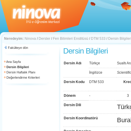
Neredeyim:
Ninova
/
Dersler
/
Fen Bilimleri Enstitüsü
/
DTM 533
/
Dersin Bilgiler
Fakülteye dön
Dersin Bilgileri
Ana Sayfa
Dersin Adı
Türkçe
Sualtı Ar
Dersin Bilgileri
Dersin Haftalık Planı
İngilizce
Scientif
Değerlendirme Kriterleri
Dersin Kodu
DTM 533
Kred
Dönem
-
3
Dersin Dili
Türk
Dersin Koordinatörü
Bura