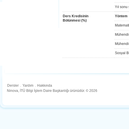
Yıl sonu 
Ders Kredisinin
Yöntem
Bölünmesi (%)
Matemati
Mühendis
Mühendis
Sosyal Bi
Dersler
.
Yardım
.
Hakkında
Ninova, İTÜ Bilgi İşlem Daire Başkanlığı ürünüdür. © 2026