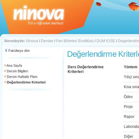
Neredeyim:
Ninova
/
Dersler
/
Fen Bilimleri Enstitüsü
/
DUM 615E
/
Degerlendirm
Fakülteye dön
Değerlendirme Kriterl
Ana Sayfa
Ders Değerlendirme
Yöntem
Dersin Bilgileri
Kriterleri
Dersin Haftalık Planı
Yıliçi sın
Değerlendirme Kriterleri
Kısa sın
Ödev
Proje
Rapor
Laboratu
Diğer