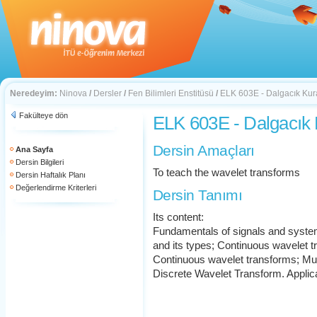
Neredeyim:
Ninova
/
Dersler
/
Fen Bilimleri Enstitüsü
/
ELK 603E - Dalgacık Kur
Fakülteye dön
ELK 603E - Dalgacık
Dersin Amaçları
Ana Sayfa
Dersin Bilgileri
To teach the wavelet transforms
Dersin Haftalık Planı
Değerlendirme Kriterleri
Dersin Tanımı
Its content:
Fundamentals of signals and syste
and its types; Continuous wavelet 
Continuous wavelet transforms; Mul
Discrete Wavelet Transform. Applicati