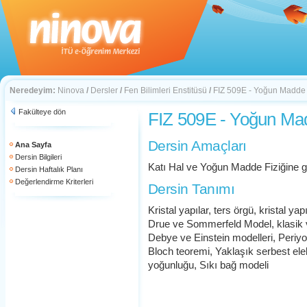
Neredeyim:
Ninova
/
Dersler
/
Fen Bilimleri Enstitüsü
/
FIZ 509E - Yoğun Madde F
Fakülteye dön
FIZ 509E - Yoğun Madd
Dersin Amaçları
Ana Sayfa
Dersin Bilgileri
Katı Hal ve Yoğun Madde Fiziğine gi
Dersin Haftalık Planı
Değerlendirme Kriterleri
Dersin Tanımı
Kristal yapılar, ters örgü, kristal ya
Drue ve Sommerfeld Model, klasik v
Debye ve Einstein modelleri, Periyo
Bloch teoremi, Yaklaşık serbest el
yoğunluğu, Sıkı bağ modeli