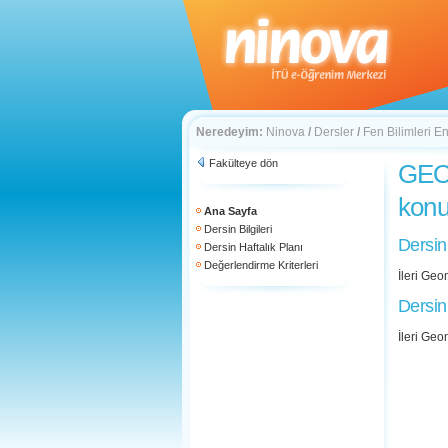
Neredeyim:
Ninova
/
Dersler
/
Fen Bilimleri En
Fakülteye dön
GEO 
konu
Ana Sayfa
Dersin Bilgileri
Dersin
Dersin Haftalık Planı
Değerlendirme Kriterleri
İleri Geo
Dersin
İleri Geo