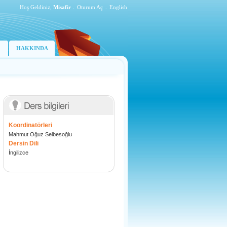
Hoş Geldiniz,
Misafir
.
Oturum Aç
.
English
HAKKINDA
Koordinatörleri
Mahmut Oğuz Selbesoğlu
Dersin Dili
İngilizce