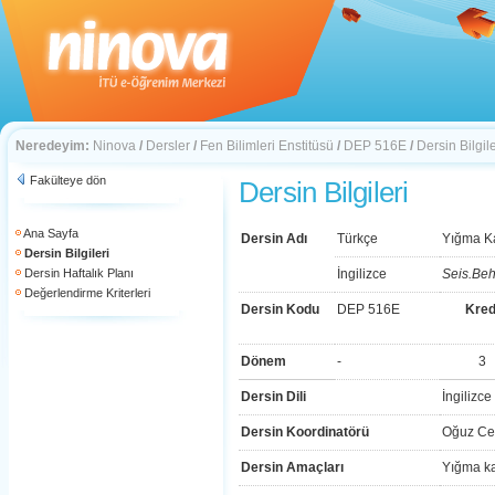
Neredeyim:
Ninova
/
Dersler
/
Fen Bilimleri Enstitüsü
/
DEP 516E
/
Dersin Bilgile
Fakülteye dön
Dersin Bilgileri
Ana Sayfa
Dersin Adı
Türkçe
Yığma Ka
Dersin Bilgileri
Dersin Haftalık Planı
İngilizce
Seis.Beh
Değerlendirme Kriterleri
Dersin Kodu
DEP 516E
Kred
Dönem
-
3
Dersin Dili
İngilizce
Dersin Koordinatörü
Oğuz Ce
Dersin Amaçları
Yığma ka