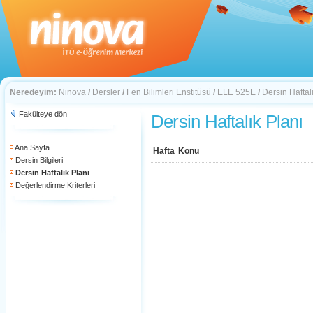
Neredeyim:
Ninova
/
Dersler
/
Fen Bilimleri Enstitüsü
/
ELE 525E
/
Dersin Haftal
Fakülteye dön
Dersin Haftalık Planı
Ana Sayfa
Hafta
Konu
Dersin Bilgileri
Dersin Haftalık Planı
Değerlendirme Kriterleri