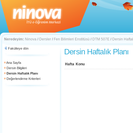
Neredeyim:
Ninova
/
Dersler
/
Fen Bilimleri Enstitüsü
/
DTM 507E
/
Dersin Haftal
Fakülteye dön
Dersin Haftalık Planı
Ana Sayfa
Hafta
Konu
Dersin Bilgileri
Dersin Haftalık Planı
Değerlendirme Kriterleri