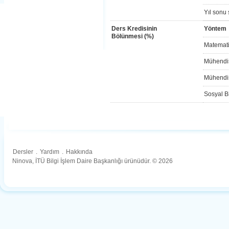
Yıl sonu 
Ders Kredisinin
Yöntem
Bölünmesi (%)
Matemati
Mühendis
Mühendis
Sosyal Bi
Dersler
.
Yardım
.
Hakkında
Ninova, İTÜ Bilgi İşlem Daire Başkanlığı ürünüdür. © 2026