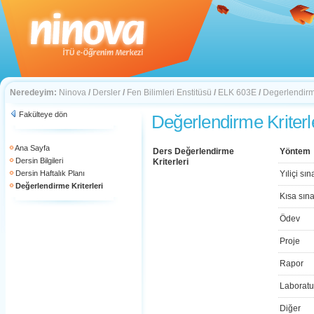
Neredeyim:
Ninova
/
Dersler
/
Fen Bilimleri Enstitüsü
/
ELK 603E
/
Degerlendirme
Fakülteye dön
Değerlendirme Kriterl
Ana Sayfa
Ders Değerlendirme
Yöntem
Dersin Bilgileri
Kriterleri
Dersin Haftalık Planı
Yıliçi sın
Değerlendirme Kriterleri
Kısa sın
Ödev
Proje
Rapor
Laboratu
Diğer