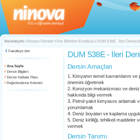
Neredeyim:
Ninova
/
Dersler
/
Fen Bilimleri Enstitüsü
/
DUM 538E - İleri Denizci
Fakülteye dön
DUM 538E - İleri Deni
Dersin Amaçları
Ana Sayfa
Dersin Bilgileri
1. Kimyanın temel kavramlarını ve pr
Dersin Haftalık Planı
önemini öğretmek
Değerlendirme Kriterleri
2. Korozyon mekanizması ve deniz o
hakkında bilgi vermek
3. Petrol-yakıt kimyasını anlamak ve
yorumlamak
4. Deniz boyaları ve kaplama uygu
5. Deniz kirliliği, tehlikeli maddeler
vermek
Dersin Tanımı