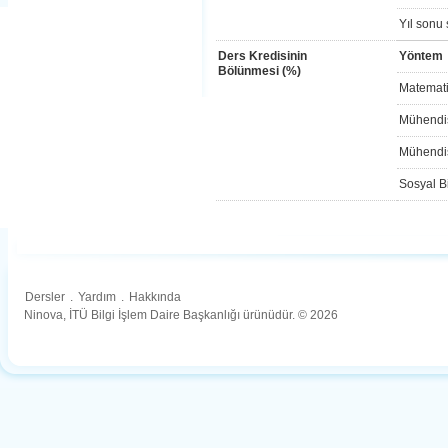
Yıl sonu 
Ders Kredisinin
Yöntem
Bölünmesi (%)
Matemati
Mühendis
Mühendis
Sosyal Bi
Dersler
.
Yardım
.
Hakkında
Ninova, İTÜ Bilgi İşlem Daire Başkanlığı ürünüdür. © 2026