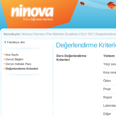
Neredeyim:
Ninova
/
Dersler
/
Fen Bilimleri Enstitüsü
/
DUY 507
/
Degerlendirme 
Fakülteye dön
Değerlendirme Kriterl
Ana Sayfa
Ders Değerlendirme
Yöntem
Dersin Bilgileri
Kriterleri
Dersin Haftalık Planı
Yıliçi sın
Değerlendirme Kriterleri
Kısa sın
Ödev
Proje
Rapor
Laboratu
Diğer