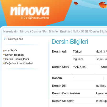
Neredeyim:
Ninova
/
Dersler
/
Fen Bilimleri Enstitüsü
/
MAK 539E
/
Dersin Bilgile
Fakülteye dön
Dersin Bilgileri
Ana Sayfa
Dersin Adı
Türkçe
Makina M
Dersin Bilgileri
Dersin Haftalık Planı
İngilizce
Finite E
Değerlendirme Kriterleri
Dersin Kodu
MAK 539E
Kred
Dönem
-
3
Dersin Dili
İngilizce
Dersin Koordinatörü
Atakan A
Dersin Amaçları
To be up