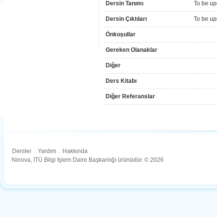
Dersin Tanımı
To be up
Dersin Çıktıları
To be up
Önkoşullar
Gereken Olanaklar
Diğer
Ders Kitabı
Diğer Referanslar
Dersler
.
Yardım
.
Hakkında
Ninova, İTÜ Bilgi İşlem Daire Başkanlığı ürünüdür. © 2026