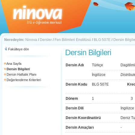
Neredeyim:
Ninova
/
Dersler
/
Fen Bilimleri Enstitüsü
/
BLG 507E
/
Dersin Bilgile
Fakülteye dön
Dersin Bilgileri
Ana Sayfa
Dersin Adı
Türkçe
Dagitilmi
Dersin Bilgileri
Dersin Haftalık Planı
İngilizce
Distribu
Değerlendirme Kriterleri
Dersin Kodu
BLG 507E
Kred
Dönem
1
3
Dersin Dili
İngilizce
Dersin Koordinatörü
Deniz Tur
Dersin Amaçları
-