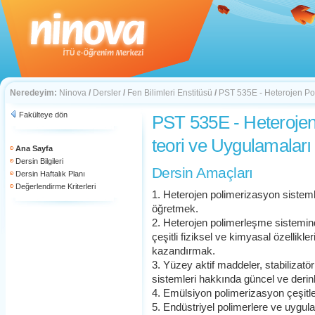
Neredeyim:
Ninova
/
Dersler
/
Fen Bilimleri Enstitüsü
/
PST 535E - Heterojen Poli
Fakülteye dön
PST 535E - Heterojen 
teori ve Uygulamaları
Ana Sayfa
Dersin Bilgileri
Dersin Amaçları
Dersin Haftalık Planı
Değerlendirme Kriterleri
1. Heterojen polimerizasyon sistem
öğretmek.
2. Heterojen polimerleşme sistemind
çeşitli fiziksel ve kimyasal özellikl
kazandırmak.
3. Yüzey aktif maddeler, stabilizatör
sistemleri hakkında güncel ve derin
4. Emülsiyon polimerizasyon çeşitle
5. Endüstriyel polimerlere ve uygul