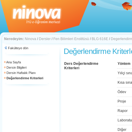
Neredeyim:
Ninova
/
Dersler
/
Fen Bilimleri Enstitüsü
/
BLG 616E
/
Degerlendirme
Fakülteye dön
Değerlendirme Kriterl
Ana Sayfa
Ders Değerlendirme
Yöntem
Dersin Bilgileri
Kriterleri
Dersin Haftalık Planı
Yıliçi sın
Değerlendirme Kriterleri
Kısa sın
Ödev
Proje
Rapor
Laboratu
Diğer