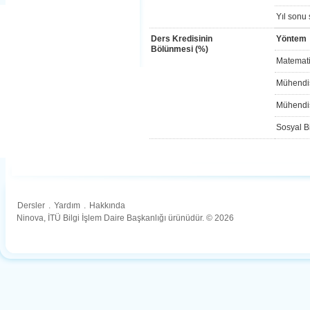
Yıl sonu 
Ders Kredisinin
Yöntem
Bölünmesi (%)
Matemati
Mühendis
Mühendis
Sosyal Bi
Dersler
.
Yardım
.
Hakkında
Ninova, İTÜ Bilgi İşlem Daire Başkanlığı ürünüdür. © 2026