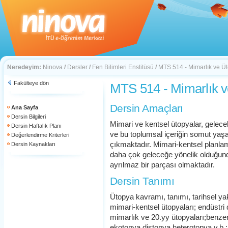
Neredeyim:
Ninova
/
Dersler
/
Fen Bilimleri Enstitüsü
/
MTS 514 - Mimarlık ve Ü
Fakülteye dön
MTS 514 - Mimarlık 
Dersin Amaçları
Ana Sayfa
Dersin Bilgileri
Mimari ve kentsel ütopyalar, gelec
Dersin Haftalık Planı
ve bu toplumsal içeriğin somut yaşa
Değerlendirme Kriterleri
çıkmaktadır. Mimari-kentsel planla
Dersin Kaynakları
daha çok geleceğe yönelik olduğun
ayrılmaz bir parçası olmaktadır.
Dersin Tanımı
Ütopya kavramı, tanımı, tarihsel 
mimari-kentsel ütopyaları; endüstri
mimarlık ve 20.yy ütopyaları;benze
ekotopya,distopya,heterotopya,v.b.;