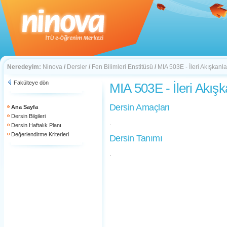
Neredeyim:
Ninova
/
Dersler
/
Fen Bilimleri Enstitüsü
/
MIA 503E - İleri Akışkanl
Fakülteye dön
MIA 503E - İleri Akış
Dersin Amaçları
Ana Sayfa
Dersin Bilgileri
.
Dersin Haftalık Planı
Değerlendirme Kriterleri
Dersin Tanımı
.