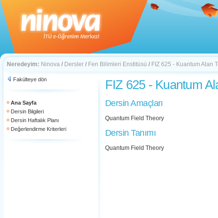
Neredeyim:
Ninova
/
Dersler
/
Fen Bilimleri Enstitüsü
/
FIZ 625 - Kuantum Alan Te
Fakülteye dön
FIZ 625 - Kuantum Ala
Dersin Amaçları
Ana Sayfa
Dersin Bilgileri
Quantum Field Theory
Dersin Haftalık Planı
Değerlendirme Kriterleri
Dersin Tanımı
Quantum Field Theory