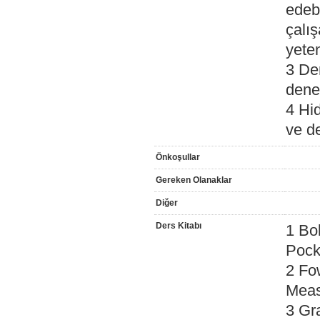
edeb
çalış
yete
3 Den
dene
4 Hid
ve d
Önkoşullar
Gereken Olanaklar
Diğer
Ders Kitabı
1 Bo
Pock
2 Fo
Meas
3 Gr