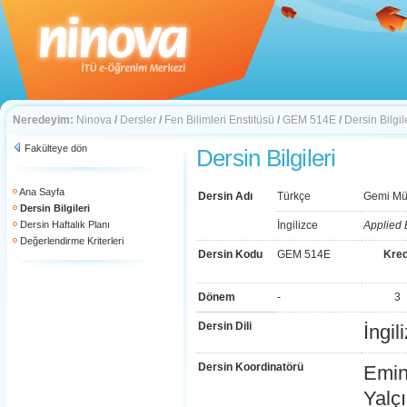
Neredeyim:
Ninova
/
Dersler
/
Fen Bilimleri Enstitüsü
/
GEM 514E
/
Dersin Bilgil
Fakülteye dön
Dersin Bilgileri
Ana Sayfa
Dersin Adı
Türkçe
Gemi Müh
Dersin Bilgileri
Dersin Haftalık Planı
İngilizce
Applied 
Değerlendirme Kriterleri
Dersin Kodu
GEM 514E
Kred
Dönem
-
3
Dersin Dili
İngil
Dersin Koordinatörü
Emin
Yalç