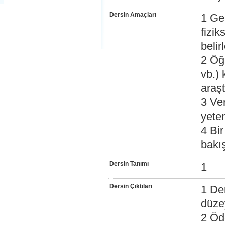
Dersin Amaçları
1 Ge
fizik
belir
2 Öğr
vb.) 
araş
3 Ve
yeten
4 Bi
bakı
Dersin Tanımı
1
Dersin Çıktıları
1 Den
düze
2 Öde