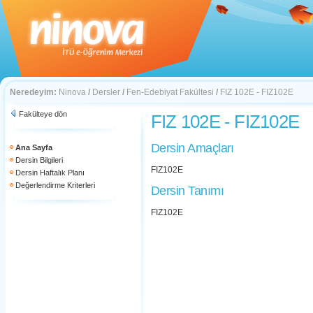
Neredeyim:
Ninova
/
Dersler
/
Fen-Edebiyat Fakültesi
/
FIZ 102E - FIZ102E
Fakülteye dön
FIZ 102E - FIZ102E
Dersin Amaçları
Ana Sayfa
Dersin Bilgileri
FIZ102E
Dersin Haftalık Planı
Değerlendirme Kriterleri
Dersin Tanımı
FIZ102E