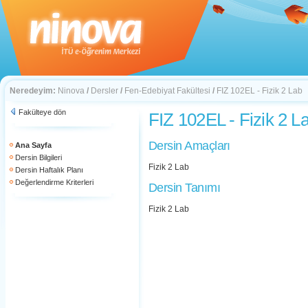
Neredeyim:
Ninova
/
Dersler
/
Fen-Edebiyat Fakültesi
/
FIZ 102EL - Fizik 2 Lab
Fakülteye dön
FIZ 102EL - Fizik 2 L
Dersin Amaçları
Ana Sayfa
Dersin Bilgileri
Fizik 2 Lab
Dersin Haftalık Planı
Değerlendirme Kriterleri
Dersin Tanımı
Fizik 2 Lab