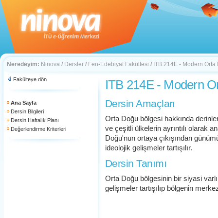
Neredeyim:
Ninova
/
Dersler
/
Fen-Edebiyat Fakültesi
/
ITB 214E - Modern Orta
Fakülteye dön
ITB 214E - Modern O
Dersin Amaçları
Ana Sayfa
Dersin Bilgileri
Orta Doğu bölgesi hakkında derinle
Dersin Haftalık Planı
ve çeşitli ülkelerin ayrıntılı olarak 
Değerlendirme Kriterleri
Doğu'nun ortaya çıkışından günümü
ideolojik gelişmeler tartışılır.
Dersin Tanımı
Orta Doğu bölgesinin bir siyasi varl
gelişmeler tartışılıp bölgenin merkezi