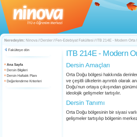
Neredeyim:
Ninova
/
Dersler
/
Fen-Edebiyat Fakültesi
/
ITB 214E - Modern Orta
Fakülteye dön
ITB 214E - Modern O
Dersin Amaçları
Ana Sayfa
Dersin Bilgileri
Orta Doğu bölgesi hakkında derinle
Dersin Haftalık Planı
ve çeşitli ülkelerin ayrıntılı olarak 
Değerlendirme Kriterleri
Doğu'nun ortaya çıkışından günümü
ideolojik gelişmeler tartışılır.
Dersin Tanımı
Orta Doğu bölgesinin bir siyasi varl
gelişmeler tartışılıp bölgenin merkezi